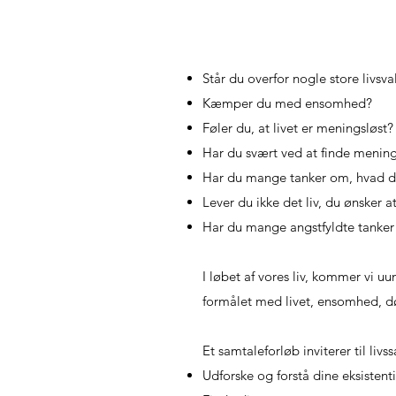
Står du overfor nogle store livsv
Kæmper du med ensomhed?
Føler du, at livet er meningsløst
Har du svært ved at finde menin
Har du mange tanker om, hvad du 
Lever du ikke det liv, du ønsker a
Har du mange angstfyldte tanke
I løbet af vores liv, kommer vi 
formålet med livet, ensomhed, d
Et samtaleforløb inviterer til livs
Udforske og forstå dine eksisten