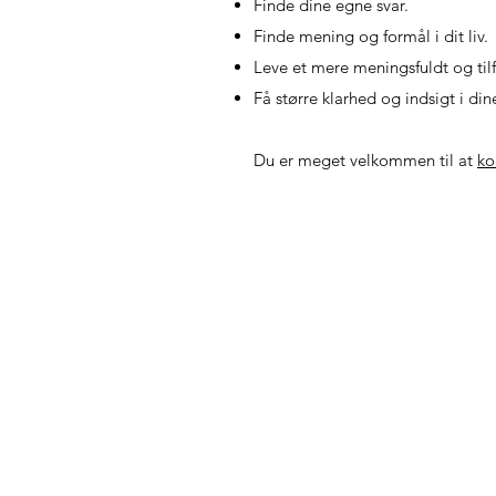
Finde dine egne svar.
Finde mening og formål i dit liv.
Leve et mere meningsfuldt og tilfr
Få større klarhed og indsigt i di
Du er meget velkommen til at
ko
Line Bak
Psykoterapeut MPF
26 17 18 08