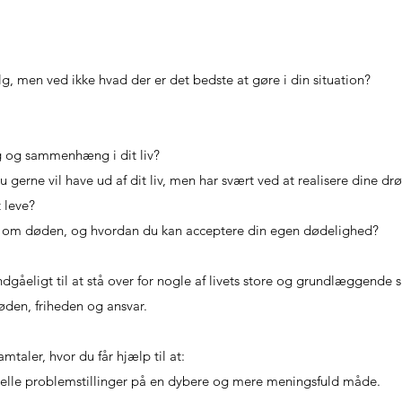
alg, men ved ikke hvad der er det bedste at gøre i din situation?
?
g og sammenhæng i dit liv?
gerne vil have ud af dit liv, men har svært ved at realisere dine 
t leve?
r om døden, og hvordan du kan acceptere din egen dødelighed?
uundgåeligt til at stå over for nogle af livets store og grundlæggen
øden, friheden og ansvar.
samtaler, hvor du får hjælp til at:
tielle problemstillinger på en dybere og mere meningsfuld måde.