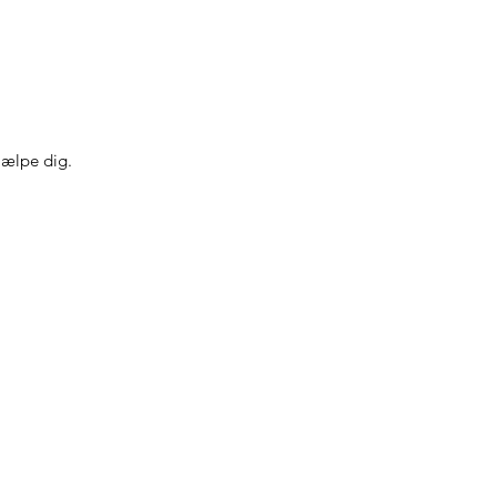
hjælpe dig.
Psykoterapi i Aarhus:
Thunøgade 21, 1. tv.,
8000 Aarhus C