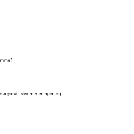
drømme?
de spørgsmål, såsom meningen og