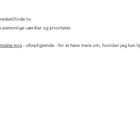
edsstillinde liv.
ne personlige væ
rdier og prioriteter.
ntakte mig
- uforpligtende - for at høre mere om, hvordan jeg kan 