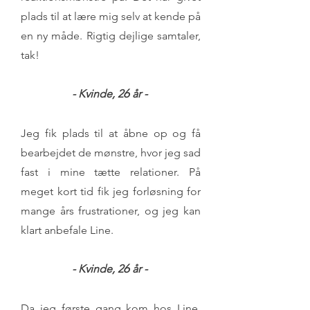
plads til at lære mig selv at kende på
en ny måde. Rigtig dejlige samtaler,
tak!
6
- Kvinde, 2
år -
Jeg fik plads til at åbne op og få
bearbejdet de mønstre, hvor jeg sad
fast i mine tætte relationer. På
meget kort tid fik jeg forløsning for
mange års frustrationer, og jeg kan
klart anbefale Line.
6
- Kvinde, 2
år -
Da jeg første gang kom hos Line,