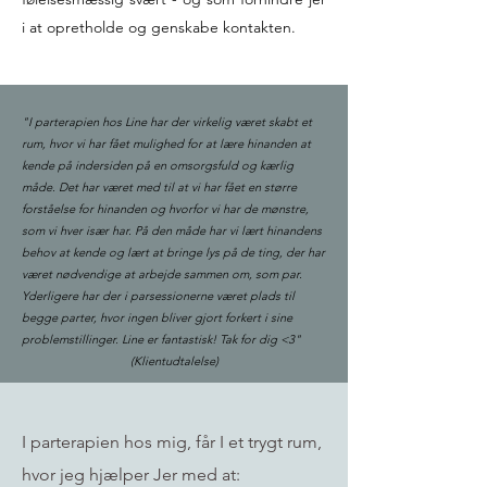
i at opretholde og genskabe kontakten.
"I parterapien hos Line har der virkelig været skabt et
rum, hvor vi har fået mulighed for at lære hinanden at
kende på indersiden på en omsorgsfuld og kærlig
måde. Det har været med til at vi har fået en større
forståelse for hinanden og hvorfor vi har de mønstre,
som vi hver især har. På den måde har vi lært hinandens
behov at kende og lært at bringe lys på de ting, der har
været nødvendige at arbejde sammen om, som par.
Yderligere har der i parsessionerne været plads til
begge parter, hvor ingen bliver gjort forkert i sine
problemstillinger. Line er fantastisk! Tak for dig <3"
(Klientudtalelse)
I parterapien hos mig, får I et trygt rum,
hvor jeg hjælper Jer med at: