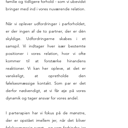
familie o
g tidligere forhold - som vi ubevidst
bringer med ind i vores nuværende relation.
Når vi oplever udfordringer i parforholdet,
er der ingen af de to partner, der er dén
skyldige. Udfordringerne skabes i et
samspil. Vi indtager hver især bestemte
positioner i vores relation, hvor vi ofte
kommer til at forstærke hinandens
reaktioner. Vi kan her opleve, at det er
vanskeligt, at opretholde den
følelsesmæssige kontakt. Som par er det
derfor nødvendigt, at vi får øje på vores
dynamik og tager ansvar for vores andel.
I parterapien har vi fokus på de mønstre,
der er opstået imellem jer, når det bliver
følelsesmæssig svært - og som forhindre jer