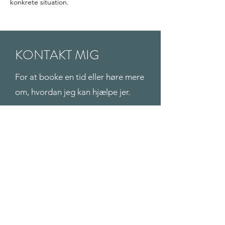
konkrete situation.
KONTAKT MIG
For at booke en tid eller høre mere
om, hvordan jeg kan hjælpe jer.
Navn
Telefonnummer
Email
Skriv din besked her